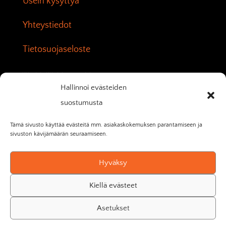
Usein kysyttyä
Yhteystiedot
Tietosuojaseloste
YHTEYSTIEDOT
Hallinnoi evästeiden
Osoite: Lutakonaukio 1,
suostumusta
40100 Jyväskylä
Puhelin: +358 50 581 5372
Tämä sivusto käyttää evästeitä mm. asiakaskokemuksen parantamiseen ja
sivuston kävijämäärän seuraamiseen.
Sähköposti: info@reservedgym.fi
Hyväksy
Kiellä evästeet
Asetukset
© Reserved Gym | Verkkosivut toteuttanut: