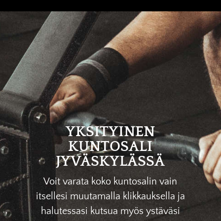
YKSITYINEN
KUNTOSALI
JYVÄSKYLÄSSÄ
Voit varata koko kuntosalin vain
itsellesi muutamalla klikkauksella ja
halutessasi kutsua myös ystäväsi